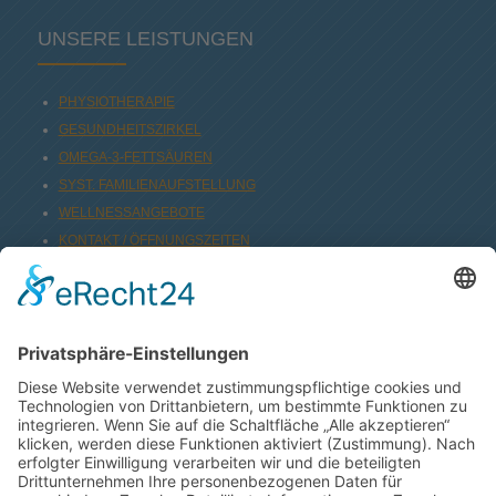
UNSERE LEISTUNGEN
PHYSIOTHERAPIE
GESUNDHEITSZIRKEL
OMEGA-3-FETTSÄUREN
SYST. FAMILIENAUFSTELLUNG
WELLNESSANGEBOTE
KONTAKT / ÖFFNUNGSZEITEN
IMPRESSUM
DATENSCHUTZERKLÄRUNG
© Copyright – Uta’s Gesundheitstreff in Rodenbach
Design by
MS